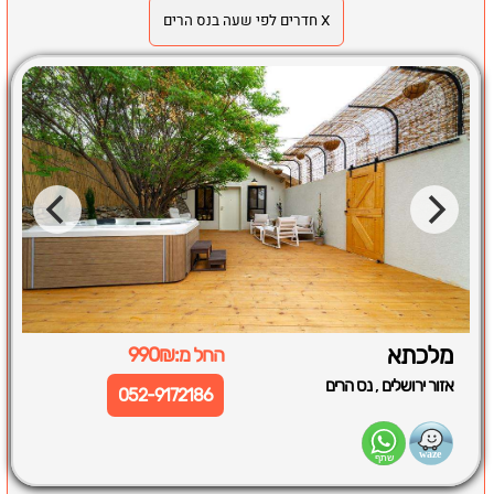
X חדרים לפי שעה בנס הרים
מלכתא
החל מ:990₪
,
אזור ירושלים
נס הרים
052-9172186