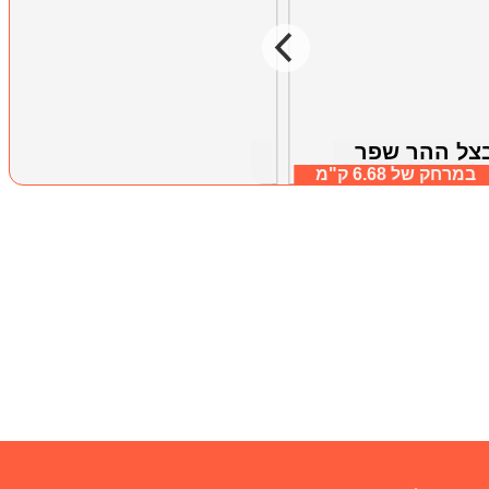
צל ההר שפר
גן המלכים
ל עליון
במרחק של
6.68 ק"מ
אמירים, גליל עליון
במרחק של
6.64 ק"מ