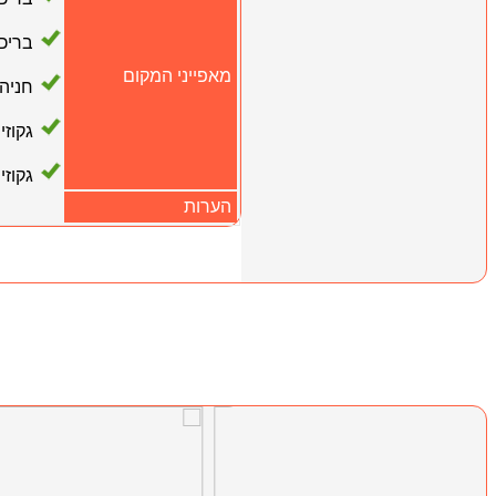
בריכ
מאפייני המקום
חניה
גקוזי
גקוזי
הערות