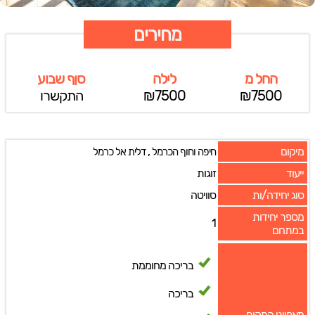
מחירים
החל מ
לילה
סןף שבוע
₪7500
₪7500
התקשרו
מיקום
,
חיפה וחוף הכרמל
דלית אל כרמל
ייעוד
זוגות
סוג יחידה/ות
סוויטה
מספר יחידות
1
במתחם
בריכה מחוממת
בריכה
מאפייני המקום