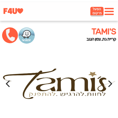
הפעל
מיקום
TAMI'S
קריית גת, צפון הנגב