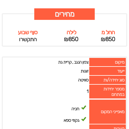
מחירים
החל מ
לילה
סןף שבוע
₪850
₪850
התקשרו
מיקום
,
צפון הנגב
קריית גת
ייעוד
זוגות
סוג יחידה/ות
סוויטה
מספר יחידות
1
במתחם
חניה
מאפייני המקום
גקוזי ספא
הערות