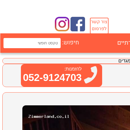
צור קשר
לפרסום
תיים
חיפוש:
גדים
להזמנות:
052-9124703