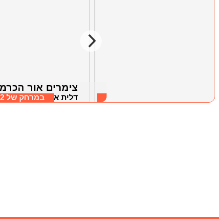
צימר בקתות העץ
צימרים אור הכרמ
במרחק של
8.92 ק"מ
דלית אל כרמל, חיפה וחוף הכרמל
במרחק של
.82
דלית אל כרמל, חיפה ו