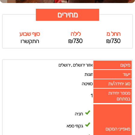
מחירים
החל מ
לילה
סןף שבוע
₪730
₪730
התקשרו
מיקום
,
אזור ירושלים
ירושלים
ייעוד
זוגות
סוג יחידה/ות
סוויטה
מספר יחידות
1
במתחם
חניה
גקוזי ספא
מאפייני המקום