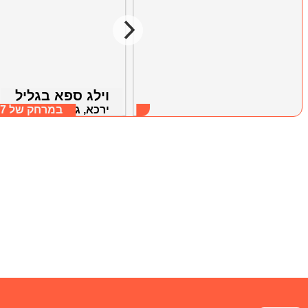
סוד הקסם
וילג ספא בגליל
ירכא, גליל מערבי
במרחק של
4.02 ק"מ
ירכא, גליל מערבי
במרחק של
.27