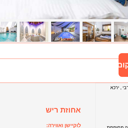
ום
בי
,
ירכא
אחוזת ריש
לוקיישן ואווירה:
ה מחוממת