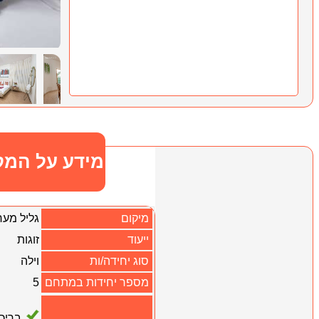
מידע על המק
מיקום
גליל מער
ייעוד
זוגות
סוג יחידה/ות
וילה
מספר יחידות במתחם
5
בריכ