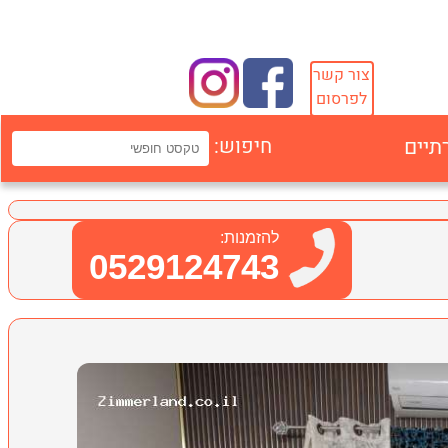
צור קשר
לפרסום
תיים
חיפוש:
להזמנות:
0529124743