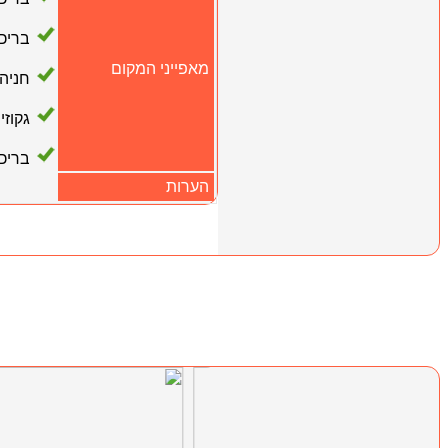
בריכ
מאפייני המקום
חניה
גקוזי
בריכ
הערות