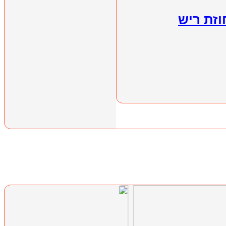
וזת ריש