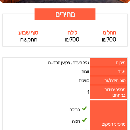
מחירים
החל מ
לילה
סןף שבוע
₪700
₪700
התקשרו
מיקום
,
גליל מערבי
פקיעין החדשה
ייעוד
זוגות
סוג יחידה/ות
סוויטה
מספר יחידות
1
במתחם
בריכה
חניה
מאפייני המקום