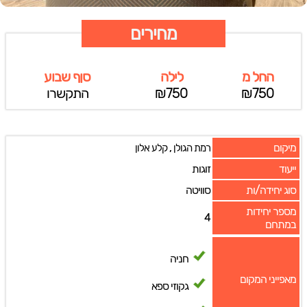
מחירים
החל מ
לילה
סןף שבוע
₪750
₪750
התקשרו
מיקום
,
רמת הגולן
קלע אלון
ייעוד
זוגות
סוג יחידה/ות
סוויטה
מספר יחידות
4
במתחם
חניה
מאפייני המקום
גקוזי ספא