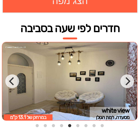
הצג מפה
חדרים לפי שעה בסביבה
white view
מסעדה, רמת הגולן
במרחק של
13.1 ק"מ