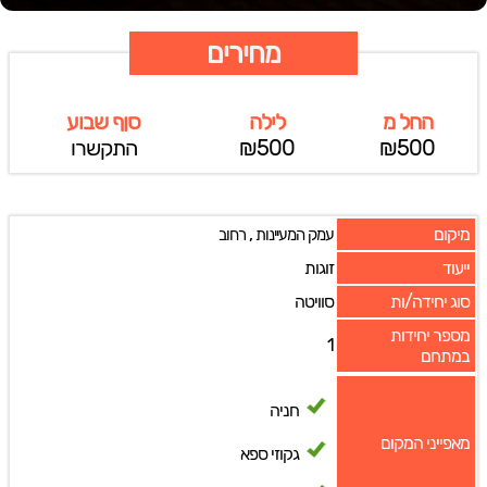
מחירים
החל מ
לילה
סןף שבוע
₪500
₪500
התקשרו
מיקום
,
עמק המעיינות
רחוב
ייעוד
זוגות
סוג יחידה/ות
סוויטה
מספר יחידות
1
במתחם
חניה
מאפייני המקום
גקוזי ספא