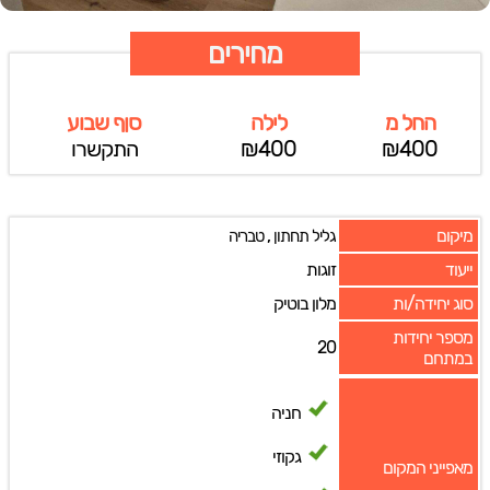
מחירים
החל מ
לילה
סןף שבוע
₪400
₪400
התקשרו
מיקום
,
גליל תחתון
טבריה
ייעוד
זוגות
סוג יחידה/ות
מלון בוטיק
מספר יחידות
20
במתחם
חניה
גקוזי
מאפייני המקום