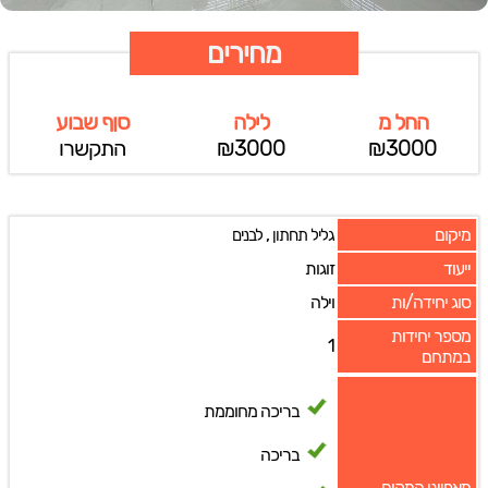
מחירים
החל מ
לילה
סןף שבוע
₪3000
₪3000
התקשרו
מיקום
,
גליל תחתון
לבנים
ייעוד
זוגות
סוג יחידה/ות
וילה
מספר יחידות
1
במתחם
בריכה מחוממת
בריכה
מאפייני המקום