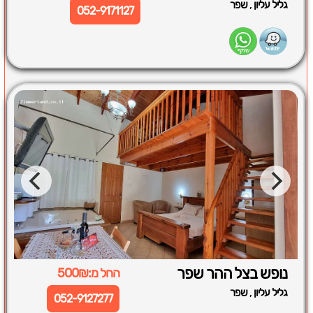
,
גליל עליון
שפר
052-9171127
נופש בצל ההר שפר
החל מ:500₪
,
גליל עליון
שפר
052-9127277