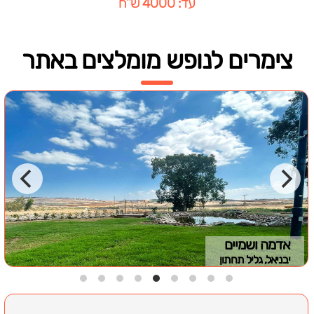
עד: 4000 ש"ח
צימרים לנופש מומלצים באתר
אדמה ושמיים
יבניאל, גליל תחתון