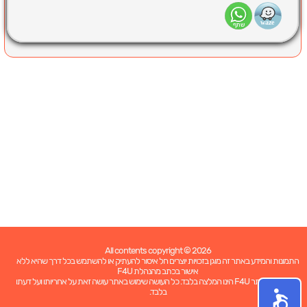
All contents copyright © 2026
התמונות והמידע באתר זה מוגן בזכויות יוצרים חל איסור להעתיק או להשתמש בכל דרך שהיא ללא
אישור בכתב מהנהלת F4U
כל האמור באתר F4U הינו המלצה בלבד. כל העושה שימוש באתר עושה זאת על אחריותו ועל דעתו
בלבד.