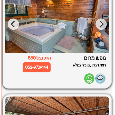
נופש מרום
החל מ:850₪
,
רמת הגולן
מעלה גמלא
052-9709144