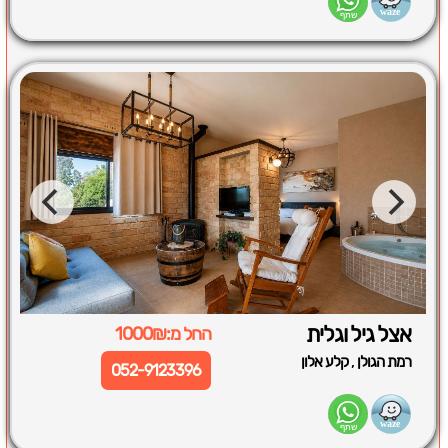
אצל גיל וגלית
החל מ:1000₪
,
רמת הגולן
קלע אלון
052-9123396