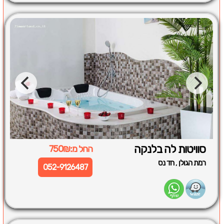
סוויטות לה בלנקה
החל מ:750₪
,
רמת הגולן
חד נס
052-9126487