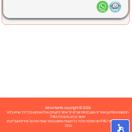
All contents copyright © 2026
התמונות והמידע באתר זה מוגן בזכויות יוצרים חל איסור להעתיק או להשתמש בכל דרך שהיא ללא
אישור בכתב מהנהלת F4U
כל האמור באתר F4U הינו המלצה בלבד. כל העושה שימוש באתר עושה זאת על אחריותו ועל דעתו
בלבד.