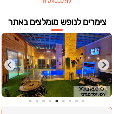
עד: 4000 ש"ח
צימרים לנופש מומלצים באתר
וילג ספא בגליל
ירכא, גליל מערבי