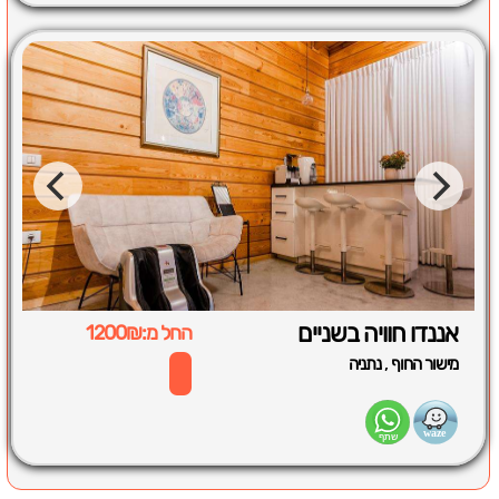
אננדו חוויה בשניים
החל מ:1200₪
,
מישור החוף
נתניה