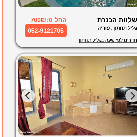
לוות הכנרת
החל מ:700₪
ליל תחתון
,
פוריה
052-9121705
דרים לפי שעה בגליל תחתון