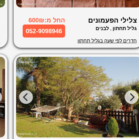
צלילי הפעמונים
ש
החל מ:600₪
גליל תחתון
,
לבנים
ג
052-9098946
חדרים לפי שעה בגליל תחתון
ח