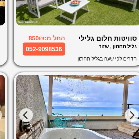
סוויטות חלום גלילי
א
החל מ:850₪
גליל תחתון
,
שזור
ג
052-9098536
חדרים לפי שעה בגליל תחתון
ח