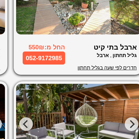
ארבל בתי קיט
א
החל מ:550₪
גליל תחתון
,
ארבל
ג
052-9172985
חדרים לפי שעה בגליל תחתון
ח