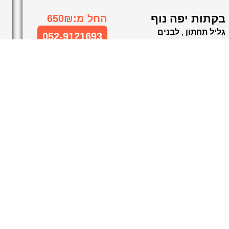
בקתות יפה נוף
ט
החל מ:650₪
גליל תחתון
,
לבנים
ג
052-9121693
חדרים לפי שעה בגליל תחתון
ח