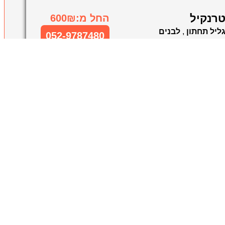
רנקיל
החל מ:600₪
ליל תחתון
,
לבנים
052-9787480
דרים לפי שעה בגליל תחתון