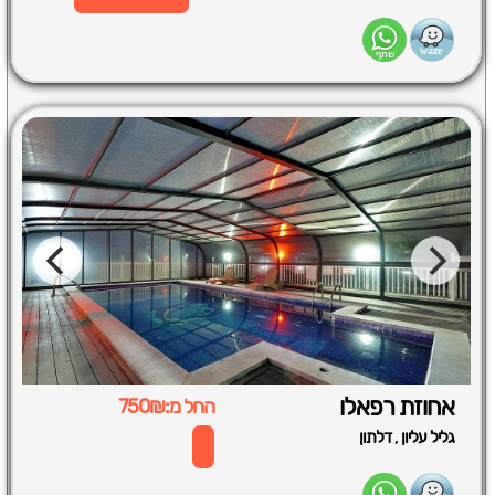
אחוזת רפאלו
החל מ:750₪
,
גליל עליון
דלתון