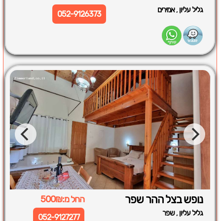
,
גליל עליון
אמירים
052-9126373
נופש בצל ההר שפר
החל מ:500₪
,
גליל עליון
שפר
052-9127277