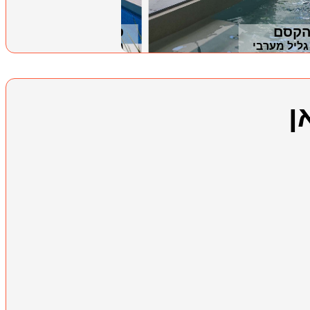
הקסם
סוויטה סיינה siena
גליל מערבי
מגדל, גליל תחתון
ן